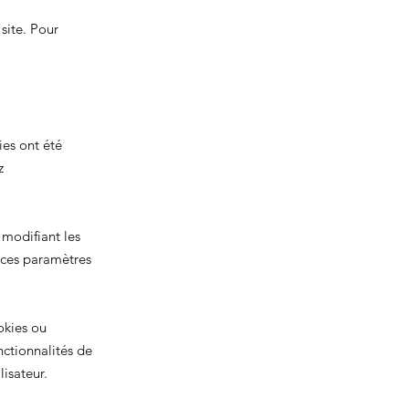
site. Pour
ies ont été
z
 modifiant les
 ces paramètres
okies ou
ctionnalités de
isateur.