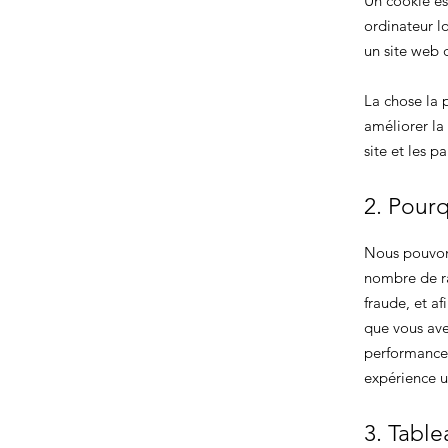
Un cookie est
ordinateur l
un site web d
La chose la p
améliorer la
site et les p
2. Pourq
Nous pouvons
nombre de ra
fraude, et af
que vous avez
performances,
expérience ut
3. Table