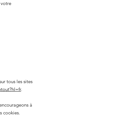
votre
r tous les sites
tout?hl=fr
.
s encourageons à
s cookies.