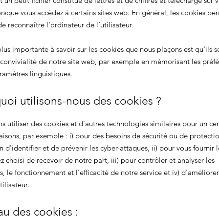
 un petit fichier constitué de lettres et de chiffres et téléchargé sur 
orsque vous accédez à certains sites web. En général, les cookies pe
e reconnaître l'ordinateur de l’utilisateur.
lus importante à savoir sur les cookies que nous plaçons est qu'ils s
 convivialité de notre site web, par exemple en mémorisant les préf
aramètres linguistiques.
uoi utilisons-nous des cookies ?
 utiliser des cookies et d'autres technologies similaires pour un cer
isons, par exemple : i) pour des besoins de sécurité ou de protectio
in d'identifier et de prévenir les cyber-attaques, ii) pour vous fournir l
 choisi de recevoir de notre part, iii) pour contrôler et analyser les
 le fonctionnement et l'efficacité de notre service et iv) d'améliorer
ilisateur.
au des cookies :