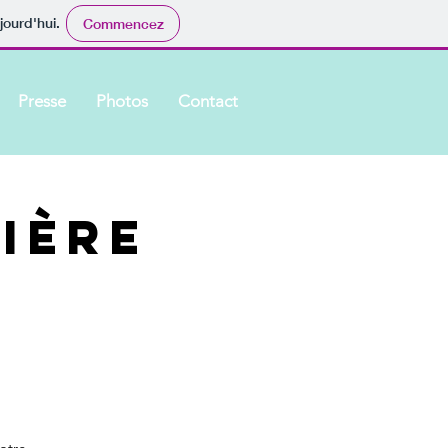
jourd'hui.
Commencez
Presse
Photos
Contact
ière