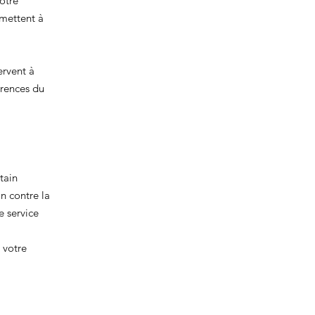
votre
rmettent à
ervent à
érences du
tain
n contre la
e service
 votre